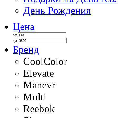
День Рождения
Цена
от
до
Бренд
CoolColor
Elevate
Manevr
Molti
Reebok