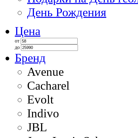
День Рождения
Цена
от
до
Бренд
Avenue
Cacharel
Evolt
Indivo
JBL