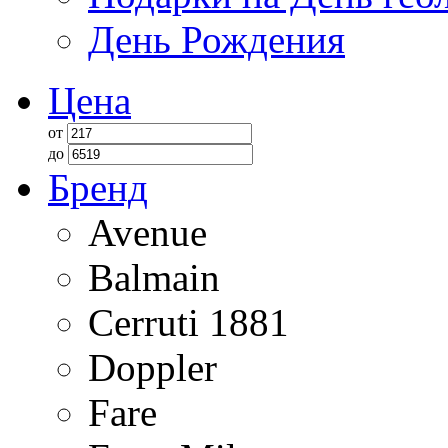
День Рождения
Цена
от
до
Бренд
Avenue
Balmain
Cerruti 1881
Doppler
Fare