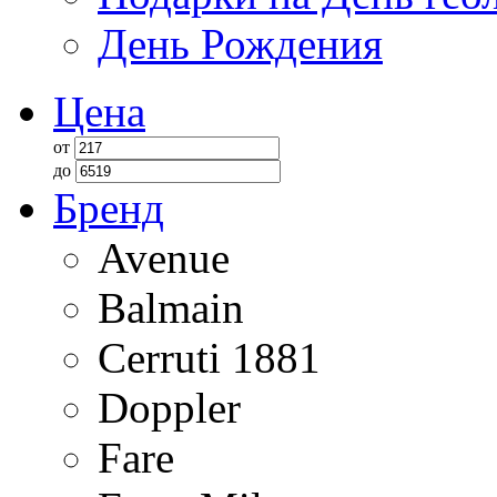
День Рождения
Цена
от
до
Бренд
Avenue
Balmain
Cerruti 1881
Doppler
Fare