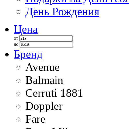
День Рождения
Цена
от
до
Бренд
Avenue
Balmain
Cerruti 1881
Doppler
Fare