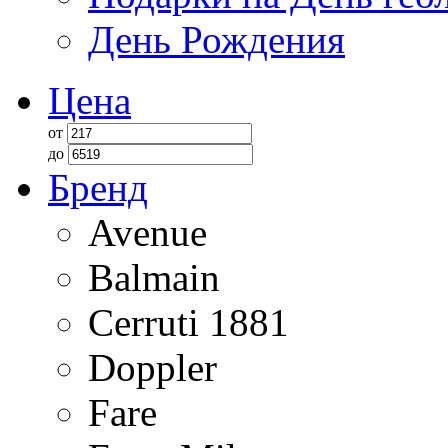
День Рождения
Цена
от
до
Бренд
Avenue
Balmain
Cerruti 1881
Doppler
Fare