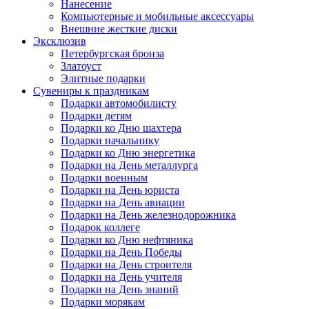
Нанесение
Компьютерные и мобильные аксессуары
Внешние жесткие диски
Эксклюзив
Петербургская бронза
Златоуст
Элитные подарки
Сувениры к праздникам
Подарки автомобилисту
Подарки детям
Подарки ко Дню шахтера
Подарки начальнику
Подарки ко Дню энергетика
Подарки на День металлурга
Подарки военным
Подарки на День юриста
Подарки на День авиации
Подарки на День железнодорожника
Подарок коллеге
Подарки ко Дню нефтяника
Подарки на День Победы
Подарки на День строителя
Подарки на День учителя
Подарки на День знаний
Подарки морякам