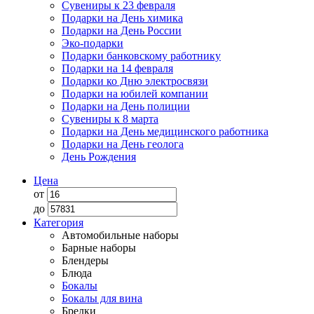
Сувениры к 23 февраля
Подарки на День химика
Подарки на День России
Эко-подарки
Подарки банковскому работнику
Подарки на 14 февраля
Подарки ко Дню электросвязи
Подарки на юбилей компании
Подарки на День полиции
Сувениры к 8 марта
Подарки на День медицинского работника
Подарки на День геолога
День Рождения
Цена
от
до
Категория
Автомобильные наборы
Барные наборы
Блендеры
Блюда
Бокалы
Бокалы для вина
Брелки