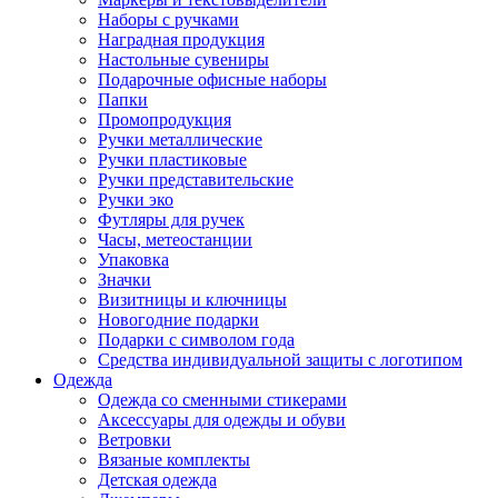
Наборы с ручками
Наградная продукция
Настольные сувениры
Подарочные офисные наборы
Папки
Промопродукция
Ручки металлические
Ручки пластиковые
Ручки представительские
Ручки эко
Футляры для ручек
Часы, метеостанции
Упаковка
Значки
Визитницы и ключницы
Новогодние подарки
Подарки с символом года
Средства индивидуальной защиты с логотипом
Одежда
Одежда со сменными стикерами
Аксессуары для одежды и обуви
Ветровки
Вязаные комплекты
Детская одежда