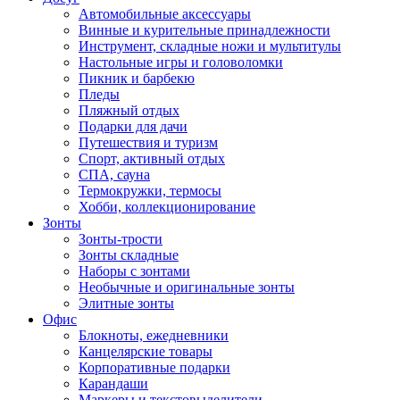
Автомобильные аксессуары
Винные и курительные принадлежности
Инструмент, складные ножи и мультитулы
Настольные игры и головоломки
Пикник и барбекю
Пледы
Пляжный отдых
Подарки для дачи
Путешествия и туризм
Спорт, активный отдых
СПА, сауна
Термокружки, термосы
Хобби, коллекционирование
Зонты
Зонты-трости
Зонты складные
Наборы с зонтами
Необычные и оригинальные зонты
Элитные зонты
Офис
Блокноты, ежедневники
Канцелярские товары
Корпоративные подарки
Карандаши
Маркеры и текстовыделители