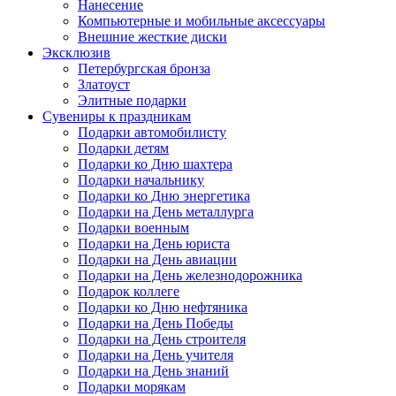
Нанесение
Компьютерные и мобильные аксессуары
Внешние жесткие диски
Эксклюзив
Петербургская бронза
Златоуст
Элитные подарки
Сувениры к праздникам
Подарки автомобилисту
Подарки детям
Подарки ко Дню шахтера
Подарки начальнику
Подарки ко Дню энергетика
Подарки на День металлурга
Подарки военным
Подарки на День юриста
Подарки на День авиации
Подарки на День железнодорожника
Подарок коллеге
Подарки ко Дню нефтяника
Подарки на День Победы
Подарки на День строителя
Подарки на День учителя
Подарки на День знаний
Подарки морякам