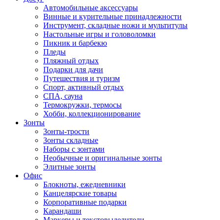
Автомобильные аксессуары
Винные и курительные принадлежности
Инструмент, складные ножи и мультитулы
Настольные игры и головоломки
Пикник и барбекю
Пледы
Пляжный отдых
Подарки для дачи
Путешествия и туризм
Спорт, активный отдых
СПА, сауна
Термокружки, термосы
Хобби, коллекционирование
Зонты
Зонты-трости
Зонты складные
Наборы с зонтами
Необычные и оригинальные зонты
Элитные зонты
Офис
Блокноты, ежедневники
Канцелярские товары
Корпоративные подарки
Карандаши
Маркеры и текстовыделители