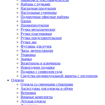
Наборы с ручками
Наградная продукция
Настольные сувениры
Подарочные офисные наборы
Папки
Промопродукция
Ручки металлические
Ручки пластиковые
Ручки представительские
Ручки эко
Футляры для ручек
Часы, метеостанции
Упаковка
Значки
Визитницы и ключницы
Новогодние подарки
Подарки с символом года
Средства индивидуальной защиты с логотипом
Одежда
Одежда со сменными стикерами
Аксессуары для одежды и обуви
Ветровки
Вязаные комплекты
Детская одежда