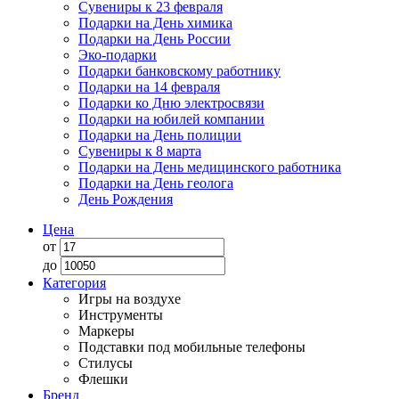
Сувениры к 23 февраля
Подарки на День химика
Подарки на День России
Эко-подарки
Подарки банковскому работнику
Подарки на 14 февраля
Подарки ко Дню электросвязи
Подарки на юбилей компании
Подарки на День полиции
Сувениры к 8 марта
Подарки на День медицинского работника
Подарки на День геолога
День Рождения
Цена
от
до
Категория
Игры на воздухе
Инструменты
Маркеры
Подставки под мобильные телефоны
Стилусы
Флешки
Бренд