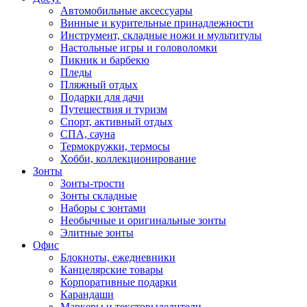
Автомобильные аксессуары
Винные и курительные принадлежности
Инструмент, складные ножи и мультитулы
Настольные игры и головоломки
Пикник и барбекю
Пледы
Пляжный отдых
Подарки для дачи
Путешествия и туризм
Спорт, активный отдых
СПА, сауна
Термокружки, термосы
Хобби, коллекционирование
Зонты
Зонты-трости
Зонты складные
Наборы с зонтами
Необычные и оригинальные зонты
Элитные зонты
Офис
Блокноты, ежедневники
Канцелярские товары
Корпоративные подарки
Карандаши
Маркеры и текстовыделители