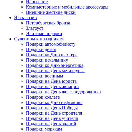
Нанесение
Компьютерные и мобильные аксессуары
Внешние жесткие диски
Эксклюзив
Петербургская бронза
Златоуст
Элитные подарки
Сувениры к праздникам
Подарки автомобилисту
Подарки детям
Подарки ко Дню шахтера
Подарки начальнику
Подарки ко Дню энергетика
Подарки на День металлурга
Подарки военным
Подарки на День юриста
Подарки на День авиации
Подарки на День железнодорожника
Подарок коллеге
Подарки ко Дню нефтяника
Подарки на День Победы
Подарки на День строителя
Подарки на День учителя
Подарки на День знаний
Подарки морякам