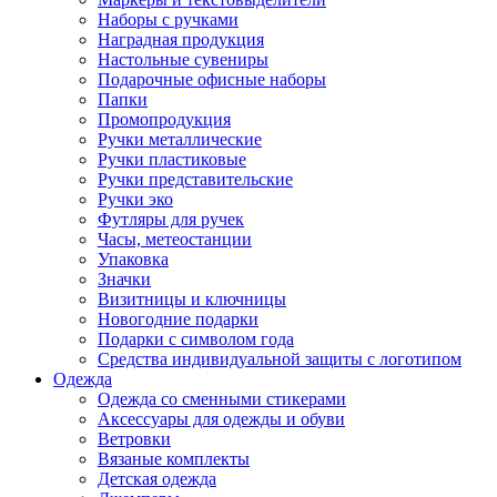
Наборы с ручками
Наградная продукция
Настольные сувениры
Подарочные офисные наборы
Папки
Промопродукция
Ручки металлические
Ручки пластиковые
Ручки представительские
Ручки эко
Футляры для ручек
Часы, метеостанции
Упаковка
Значки
Визитницы и ключницы
Новогодние подарки
Подарки с символом года
Средства индивидуальной защиты с логотипом
Одежда
Одежда со сменными стикерами
Аксессуары для одежды и обуви
Ветровки
Вязаные комплекты
Детская одежда