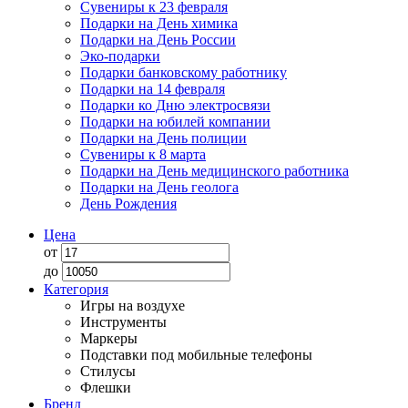
Сувениры к 23 февраля
Подарки на День химика
Подарки на День России
Эко-подарки
Подарки банковскому работнику
Подарки на 14 февраля
Подарки ко Дню электросвязи
Подарки на юбилей компании
Подарки на День полиции
Сувениры к 8 марта
Подарки на День медицинского работника
Подарки на День геолога
День Рождения
Цена
от
до
Категория
Игры на воздухе
Инструменты
Маркеры
Подставки под мобильные телефоны
Стилусы
Флешки
Бренд