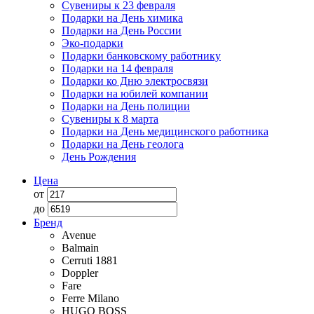
Сувениры к 23 февраля
Подарки на День химика
Подарки на День России
Эко-подарки
Подарки банковскому работнику
Подарки на 14 февраля
Подарки ко Дню электросвязи
Подарки на юбилей компании
Подарки на День полиции
Сувениры к 8 марта
Подарки на День медицинского работника
Подарки на День геолога
День Рождения
Цена
от
до
Бренд
Avenue
Balmain
Cerruti 1881
Doppler
Fare
Ferre Milano
HUGO BOSS