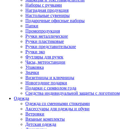
Наборы с ручками
Наградная продукция
Настольные сувениры
Подарочные офисные наборы
Папки
Промопродукция
Ручки металлические
Ручки пластиковые
Ручки представительские
Ручки эко
Футляры для ручек
Часы, метеостанции
Упаковка
Значки
Визитницы и ключницы
Новогодние подарки
Подарки с символом года
Средства индивидуальной защиты с логотипом
Одежда
Одежда со сменными стикерами
Аксессуары для одежды и обуви
Ветровки
Вязаные комплекты
Детская одежда