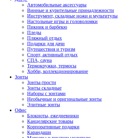
Автомобильные аксессуары
Винные и курительные принадлежности
Инструмент, складные ножи и мультитулы
Настольные игры и головоломки
Пикник и барбекю
Пледы
Пляжный отдых
Подарки для дачи
Путешествия и туризм
Спорт, активный отдых
СПА, сауна
Термокружки, термосы
Хобби, коллекционирование
Зонты
Зонты-трости
Зонты складные
Наборы с зонтами
Необычные и оригинальные зонты
Элитные зонты
Офис
Блокноты, ежедневники
Канцелярские товары
Корпоративные подарки
Карандаши
Маркеры и текстовыделители