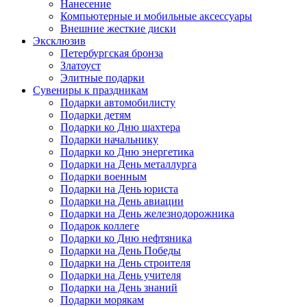
Нанесение
Компьютерные и мобильные аксессуары
Внешние жесткие диски
Эксклюзив
Петербургская бронза
Златоуст
Элитные подарки
Сувениры к праздникам
Подарки автомобилисту
Подарки детям
Подарки ко Дню шахтера
Подарки начальнику
Подарки ко Дню энергетика
Подарки на День металлурга
Подарки военным
Подарки на День юриста
Подарки на День авиации
Подарки на День железнодорожника
Подарок коллеге
Подарки ко Дню нефтяника
Подарки на День Победы
Подарки на День строителя
Подарки на День учителя
Подарки на День знаний
Подарки морякам