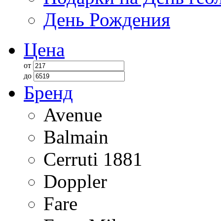
День Рождения
Цена
от
до
Бренд
Avenue
Balmain
Cerruti 1881
Doppler
Fare