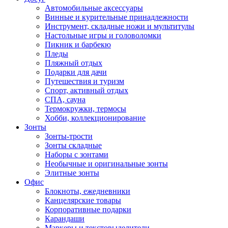
Автомобильные аксессуары
Винные и курительные принадлежности
Инструмент, складные ножи и мультитулы
Настольные игры и головоломки
Пикник и барбекю
Пледы
Пляжный отдых
Подарки для дачи
Путешествия и туризм
Спорт, активный отдых
СПА, сауна
Термокружки, термосы
Хобби, коллекционирование
Зонты
Зонты-трости
Зонты складные
Наборы с зонтами
Необычные и оригинальные зонты
Элитные зонты
Офис
Блокноты, ежедневники
Канцелярские товары
Корпоративные подарки
Карандаши
Маркеры и текстовыделители