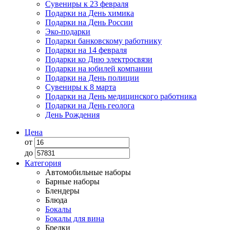
Сувениры к 23 февраля
Подарки на День химика
Подарки на День России
Эко-подарки
Подарки банковскому работнику
Подарки на 14 февраля
Подарки ко Дню электросвязи
Подарки на юбилей компании
Подарки на День полиции
Сувениры к 8 марта
Подарки на День медицинского работника
Подарки на День геолога
День Рождения
Цена
от
до
Категория
Автомобильные наборы
Барные наборы
Блендеры
Блюда
Бокалы
Бокалы для вина
Брелки