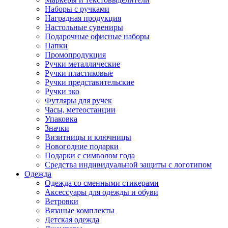
Наборы с ручками
Наградная продукция
Настольные сувениры
Подарочные офисные наборы
Папки
Промопродукция
Ручки металлические
Ручки пластиковые
Ручки представительские
Ручки эко
Футляры для ручек
Часы, метеостанции
Упаковка
Значки
Визитницы и ключницы
Новогодние подарки
Подарки с символом года
Средства индивидуальной защиты с логотипом
Одежда
Одежда со сменными стикерами
Аксессуары для одежды и обуви
Ветровки
Вязаные комплекты
Детская одежда