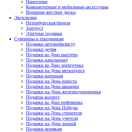
Нанесение
Компьютерные и мобильные аксессуары
Внешние жесткие диски
Эксклюзив
Петербургская бронза
Златоуст
Элитные подарки
Сувениры к праздникам
Подарки автомобилисту
Подарки детям
Подарки ко Дню шахтера
Подарки начальнику
Подарки ко Дню энергетика
Подарки на День металлурга
Подарки военным
Подарки на День юриста
Подарки на День авиации
Подарки на День железнодорожника
Подарок коллеге
Подарки ко Дню нефтяника
Подарки на День Победы
Подарки на День строителя
Подарки на День учителя
Подарки на День знаний
Подарки морякам